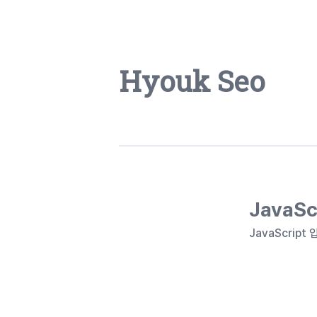
Hyouk Seo
JavaS
JavaScrip