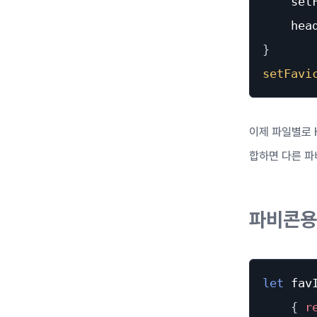
    set
    hea
}
setFavi
이제 파일별로 
합하면 다른 파
파비콘용
let
 fav
{
r