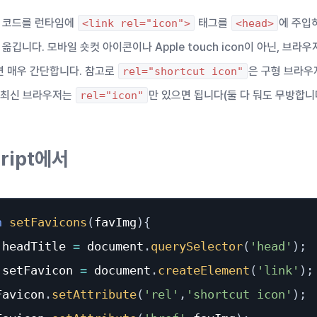
L 코드를 런타임에
태그를
에 주입
<link rel="icon">
<head>
t로 옮깁니다. 모바일 숏컷 아이콘이나 Apple touch icon이 아닌, 브라
 매우 간단합니다. 참고로
은 구형 브라우
rel="shortcut icon"
 최신 브라우저는
만 있으면 됩니다(둘 다 둬도 무방합니다
rel="icon"
cript에서
n
setFavicons
(
favImg
)
{
 headTitle 
=
 document
.
querySelector
(
'head'
)
;
 setFavicon 
=
 document
.
createElement
(
'link'
)
;
Favicon
.
setAttribute
(
'rel'
,
'shortcut icon'
)
;