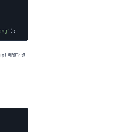
png'
)
;
ipt 배열
과 결