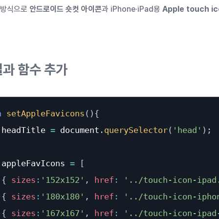
 방식으로
안드로이드 숏컷 아이콘
과 iPhone·iPad용
Apple touch i
열과 함수 추가
n
setAppleFavicons
(
)
{
 headTitle 
=
 document
.
querySelector
(
'head'
)
;
 appleFavIcons 
=
[
{
sizes
:
'152x152'
,
href
:
'../touch-icon-ipad
{
sizes
:
'180x180'
,
href
:
'../touch-icon-ipho
{
sizes
:
'167x167'
,
href
:
'../touch-icon-ipad