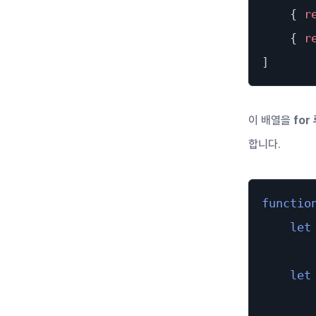
{
r
{
r
]
이 배열을
for
합니다.
functio
let
let