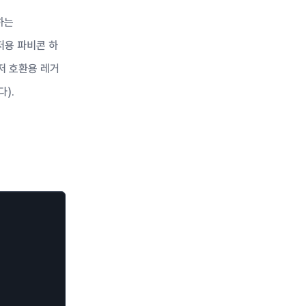
하는
우저용 파비콘 하
저 호환용 레거
).