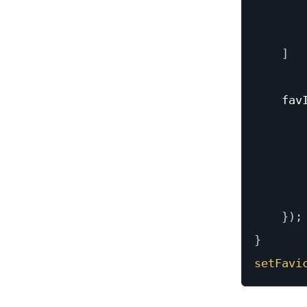
]
    fav
       
       
       
}
)
;
}
setFavi