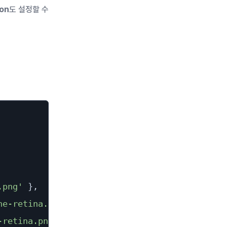
con
도 설정할 수
.png'
}
,
ne-retina.png'
}
,
-retina.png'
}