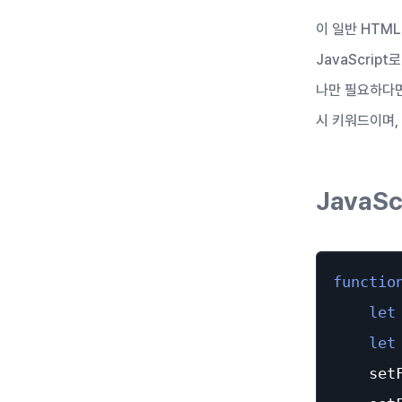
이 일반 HTM
JavaScrip
나만 필요하다면
시 키워드이며,
JavaS
functio
let
let
    set