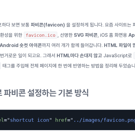
포하다 보면 보통
파비콘(favicon)
을 설정하게 됩니다. 요즘 사이트는 
호환성을 위한
, 선명한
SVG 파비콘
, iOS 홈 화면용
Ap
favicon.ico
Android 숏컷 아이콘
까지 여러 개가 함께 들어갑니다.
HTML 파일이
 번거로운 일이 되고요. 그래서
HTML마다 손대지 않고
JavaScript로
태그를 주입해 전체 페이지에 한 번에 반영하는 방법을 정리해 두었습니
로 파비콘 설정하는 기본 방식
el
=
"
shortcut icon
"
href
=
"
../images/favicon.pn