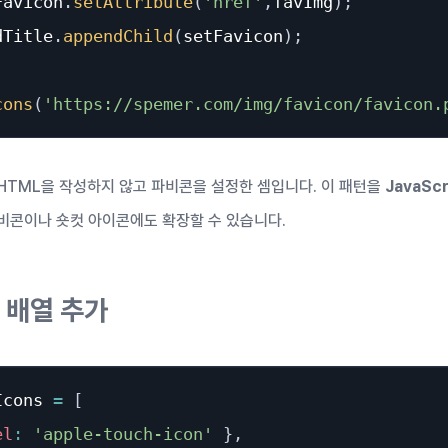
Favicon
.
setAttribute
(
'href'
,
favImg
)
;
dTitle
.
appendChild
(
setFavicon
)
;
cons
(
'https://spemer.com/img/favicon/favicon.
HTML을 작성하지 않고 파비콘을 설정한 셈입니다. 이 패턴을
JavaScr
비콘이나 숏컷 아이콘에도 확장할 수 있습니다.
 배열 추가
Icons 
=
[
el
:
'apple-touch-icon'
}
,