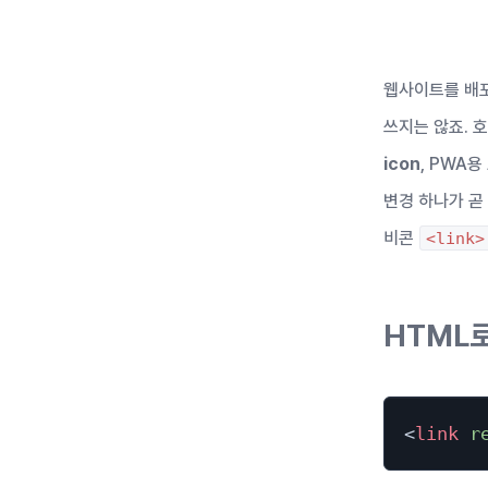
웹사이트를 배
쓰지는 않죠. 
icon
, PWA용
변경 하나가 곧
비콘
<link>
HTML
<
link
r