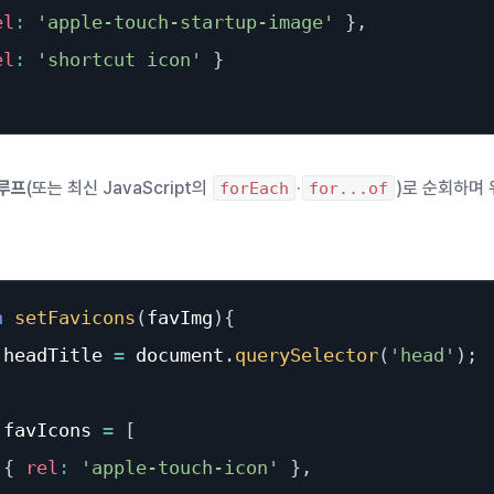
el
:
'apple-touch-startup-image'
}
,
el
:
'shortcut icon'
}
 루프
(또는 최신 JavaScript의
·
)로 순회하며 
forEach
for...of
n
setFavicons
(
favImg
)
{
 headTitle 
=
 document
.
querySelector
(
'head'
)
;
 favIcons 
=
[
{
rel
:
'apple-touch-icon'
}
,