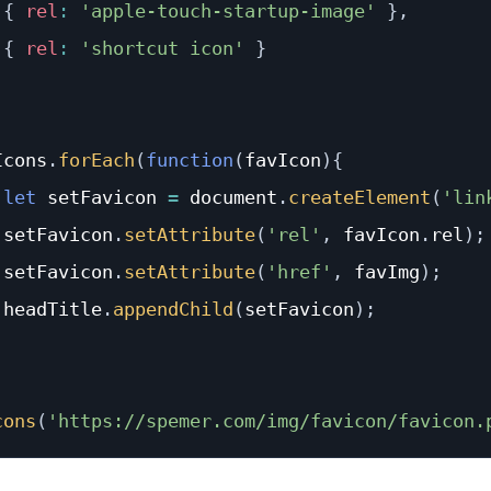
{
rel
:
'apple-touch-startup-image'
}
,
{
rel
:
'shortcut icon'
}
Icons
.
forEach
(
function
(
favIcon
)
{
let
 setFavicon 
=
 document
.
createElement
(
'lin
 setFavicon
.
setAttribute
(
'rel'
,
 favIcon
.
rel
)
;
 setFavicon
.
setAttribute
(
'href'
,
 favImg
)
;
 headTitle
.
appendChild
(
setFavicon
)
;
cons
(
'https://spemer.com/img/favicon/favicon.